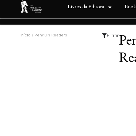
Livros da Editora
Book
Início
/ Penguin Readers
Filtrar
Pe
Re