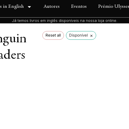
s in English
Autores
Eventos
Prémio Ulysse
Já temos livros em inglês disponíveis na nossa loja online.
nguin
×
Reset all
Disponível
aders