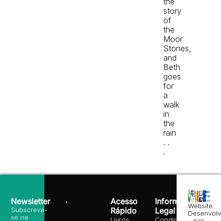
the
story
of
the
Moor
Stones,
and
Beth
goes
for
a
walk
in
the
rain
. .
.
Newsletter
Acesso
Informação
Website
Subscreva-
Rápido
Legal
Desenvolv
se na
Livros
Condições
por