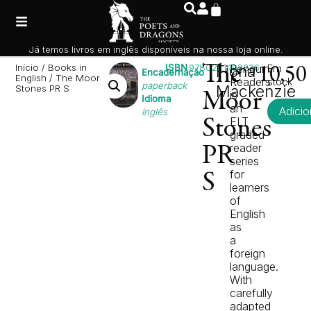
Já temos livros em inglês disponíveis na nossa loja online.
Início
/
Books in
ISBN
9780241493236
The
Fiona
Penguin
Em
10,5
Encadernação
English
/ The Moor
Readers
stock
paperback
Mackenzie
Stones PR S
is
Moor
Idioma
an
Adicio
Inglês
ELT
Stones
graded
reader
PR
series
for
S
learners
of
English
as
a
foreign
language.
With
carefully
adapted