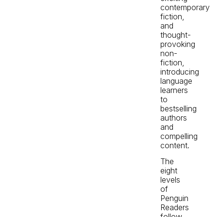
contemporary
fiction,
and
thought-
provoking
non-
fiction,
introducing
language
learners
to
bestselling
authors
and
compelling
content.
The
eight
levels
of
Penguin
Readers
follow