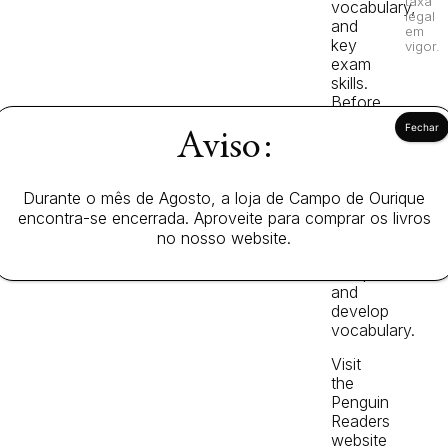
taxa
vocabulary,
legal
and
em
key
vigor.
exam
skills.
Before,
during
Aviso:
and
after-
reading
questions
Durante o mês de Agosto, a loja de Campo de Ourique
test
encontra-se encerrada. Aproveite para comprar os livros
readers’
no nosso website.
story
comprehension
and
develop
vocabulary.
Visit
the
Penguin
Readers
website