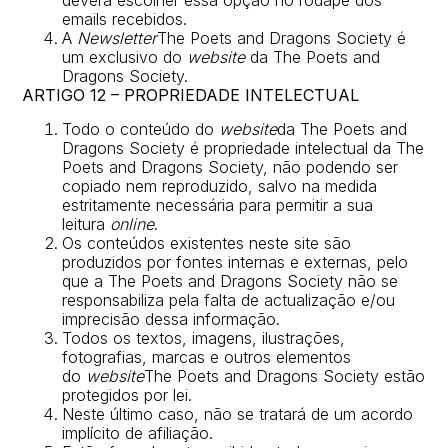
deverá escolher essa opção no rodapé dos
emails recebidos.
A
Newsletter
The Poets and Dragons Society é
um exclusivo do
website
da The Poets and
Dragons Society.
ARTIGO 12 – PROPRIEDADE INTELECTUAL
Todo o conteúdo do
website
da The Poets and
Dragons Society é propriedade intelectual da The
Poets and Dragons Society, não podendo ser
copiado nem reproduzido, salvo na medida
estritamente necessária para permitir a sua
leitura
online
.
Os conteúdos existentes neste site são
produzidos por fontes internas e externas, pelo
que a The Poets and Dragons Society não se
responsabiliza pela falta de actualização e/ou
imprecisão dessa informação.
Todos os textos, imagens, ilustrações,
fotografias, marcas e outros elementos
do
website
The Poets and Dragons Society estão
protegidos por lei.
Neste último caso, não se tratará de um acordo
implícito de afiliação.