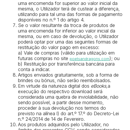
uma encomenda for superior ao valor inicial da
mesma, o Utilizador terá de custear a diferença,
utilizando para tal uma das formas de pagamento
disponíveis no n.º 1 do artigo 4.
Se o valor resultante da troca de produtos de
uma encomenda for inferior ao valor inicial da
mesma, ou em caso de devolução, o Utilizador
poderá optar por uma das seguintes formas de
restituição do valor pago em excesso:
a) Vale de compras (válido para utilização em
futuras compras no site
); ou
poetsandragons.com
b) Restituição por transferência bancária para
conta a indicar.
Artigos enviados gratuitamente, sob a forma de
brindes ou bónus, não serão reembolsados.
Em virtude da natureza digital dos
eBooks,
a
execução do respectivo download será
considerada uma quebra de inviolabilidade, não
sendo possível, a partir desse momento,
proceder à sua devolução nos termos do
previsto na alínea l) do art.º 17.º do Decreto-Lei
n.º 24/2014 de 14 de Fevereiro.
Aos produtos adquiridos pelo Utilizador, no
âmbito das presentes CGV, sendo considerados