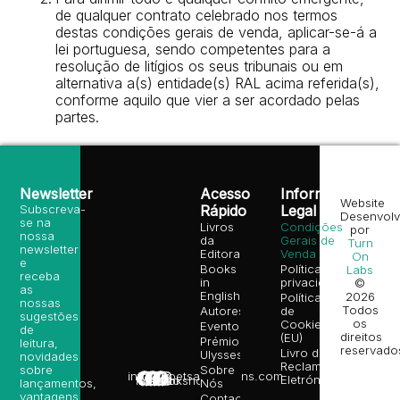
de qualquer contrato celebrado nos termos
destas condições gerais de venda, aplicar-se-á a
lei portuguesa, sendo competentes para a
resolução de litígios os seus tribunais ou em
alternativa a(s) entidade(s) RAL acima referida(s),
conforme aquilo que vier a ser acordado pelas
partes.
Newsletter
Acesso
Informação
Website
Subscreva-
Rápido
Legal
Desenvolv
se na
Livros
Condições
por
nossa
da
Gerais de
Turn
newsletter
Editora
Venda
On
e
Books
Política de
Labs
receba
in
privacidade
©
as
English
2026
Política
nossas
Todos
Autores
de
sugestões
os
Cookies
Eventos
de
direitos
(EU)
Prémio
leitura,
reservado
Livro de
Ulysses
novidades
Reclamações
sobre
Sobre
info@poetsandragons.com
Eletrónico
Infantil
Adulto
Bookshop
lançamentos,
Nós
vantagens
Contactos