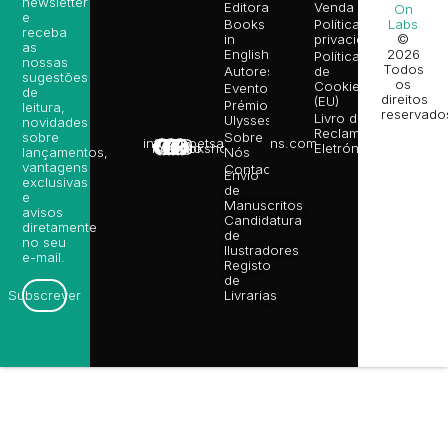
newsletter
Editora
Venda
On
e
Books
Política de
Labs
receba
in
privacidade
©
as
English
2026
Política
nossas
Todos
Autores
de
sugestões
os
Cookies
Eventos
de
direitos
(EU)
Prémio
leitura,
reservado
Livro de
Ulysses
novidades
Reclamações
sobre
Sobre
info@poetsandragons.com
Eletrónico
Infantil
Adulto
Bookshop
lançamentos,
Nós
vantagens
Contactos
Envio
exclusivas
de
e
Manuscritos
avisos
Candidatura
diretamente
de
no seu
Ilustradores
e-mail.
Registo
de
Livrarias
Subscrever