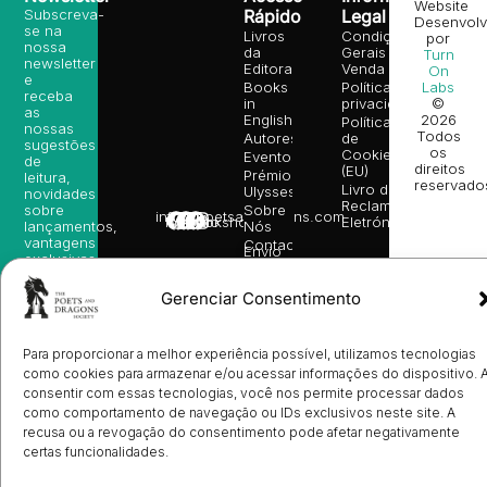
Website
Subscreva-
Rápido
Legal
Desenvolv
se na
Livros
Condições
por
nossa
da
Gerais de
Turn
newsletter
Editora
Venda
On
e
Books
Política de
Labs
receba
in
privacidade
©
as
English
2026
Política
nossas
Todos
Autores
de
sugestões
os
Cookies
Eventos
de
direitos
(EU)
Prémio
leitura,
reservado
Livro de
Ulysses
novidades
Reclamações
sobre
Sobre
info@poetsandragons.com
Eletrónico
Infantil
Adulto
Bookshop
lançamentos,
Nós
vantagens
Contactos
Envio
exclusivas
de
e
Manuscritos
avisos
Gerenciar Consentimento
Candidatura
diretamente
de
no seu
Ilustradores
e-mail.
Registo
Para proporcionar a melhor experiência possível, utilizamos tecnologias
e
como cookies para armazenar e/ou acessar informações do dispositivo. 
Entrada
Subscrever
consentir com essas tecnologias, você nos permite processar dados
de
como comportamento de navegação ou IDs exclusivos neste site. A
Livrarias
recusa ou a revogação do consentimento pode afetar negativamente
certas funcionalidades.