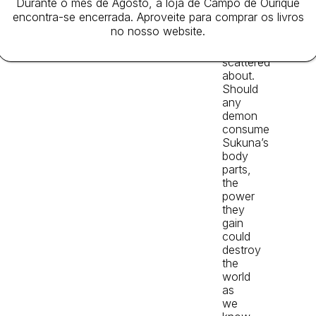
Durante o mês de Agosto, a loja de Campo de Ourique
have
encontra-se encerrada. Aproveite para comprar os livros
been
no nosso website.
lost
and
scattered
about.
Should
any
demon
consume
Sukuna’s
body
parts,
the
power
they
gain
could
destroy
the
world
as
we