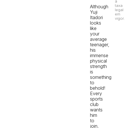
à
taxa
Although
legal
Yuji
em
Itadori
vigor.
looks
like
your
average
teenager,
his
immense
physical
strength
is
something
to
behold!
Every
sports
club
wants
him
to
join,