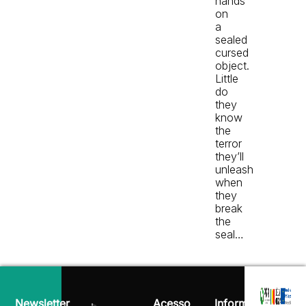
hands
on
a
sealed
cursed
object.
Little
do
they
know
the
terror
they’ll
unleash
when
they
break
the
seal…
Newsletter
Acesso
Informação