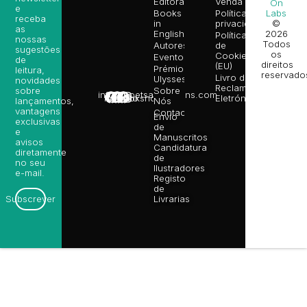
Editora
Venda
On
e
Books
Política de
Labs
receba
in
privacidade
©
as
English
2026
Política
nossas
Todos
Autores
de
sugestões
os
Cookies
Eventos
de
direitos
(EU)
Prémio
leitura,
reservado
Livro de
Ulysses
novidades
Reclamações
sobre
Sobre
info@poetsandragons.com
Eletrónico
Infantil
Adulto
Bookshop
lançamentos,
Nós
vantagens
Contactos
Envio
exclusivas
de
e
Manuscritos
avisos
Candidatura
diretamente
de
no seu
Ilustradores
e-mail.
Registo
de
Livrarias
Subscrever