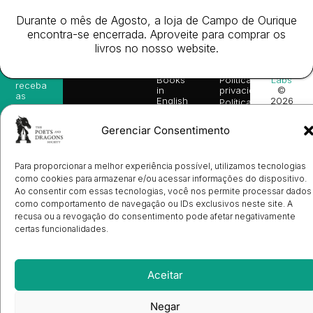
Durante o mês de Agosto, a loja de Campo de Ourique
Newsletter
Acesso
Informação
Website
Subscreva-
Rápido
Legal
encontra-se encerrada. Aproveite para comprar os
Desenvolv
se na
Livros
Condições
livros no nosso website.
por
nossa
da
Gerais de
Turn
newsletter
Editora
Venda
On
e
Books
Política de
Labs
receba
in
privacidade
©
as
English
2026
Política
nossas
Todos
Autores
de
sugestões
os
Cookies
Eventos
de
Gerenciar Consentimento
direitos
(EU)
Prémio
leitura,
reservado
Livro de
Ulysses
novidades
Reclamações
sobre
Sobre
info@poetsandragons.com
Para proporcionar a melhor experiência possível, utilizamos tecnologias
Eletrónico
Infantil
Adulto
Bookshop
lançamentos,
Nós
como cookies para armazenar e/ou acessar informações do dispositivo.
vantagens
Contactos
Envio
exclusivas
Ao consentir com essas tecnologias, você nos permite processar dados
de
e
como comportamento de navegação ou IDs exclusivos neste site. A
Manuscritos
avisos
recusa ou a revogação do consentimento pode afetar negativamente
Candidatura
diretamente
de
certas funcionalidades.
no seu
Ilustradores
e-mail.
Registo
de
Livrarias
Subscrever
Aceitar
Negar