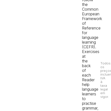
the
Common
European
Framework
of
Reference
for
language
learning
(CEFR).
Exercises
at
the
Todos
back
os
of
preço
inclue
each
IVA
Reader
à
help
taxa
language
legal
em
learners
vigor.
to
practise
grammar,