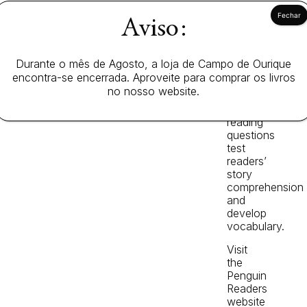
vocabulary,
and
Aviso:
key
exam
skills.
Durante o mês de Agosto, a loja de Campo de Ourique
Before,
encontra-se encerrada. Aproveite para comprar os livros
during
no nosso website.
and
after-
reading
questions
test
readers’
story
comprehension
and
develop
vocabulary.
Visit
the
Penguin
Readers
website