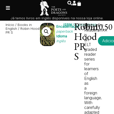
Já temos livros em inglês disponíveis na nossa loja online.
Início
/
Books in
ISBN
9780241463390
Robin
TBD
Penguin
Em
10,5
Encadernação
English
/ Robin Hood
Readers
stock
paperback
PR S
is
Hood
Idioma
an
Adicio
Inglês
ELT
PR
graded
reader
S
series
for
learners
of
English
as
a
foreign
language.
With
carefully
adapted