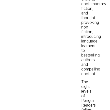
contemporary
fiction,
and
thought-
provoking
non-
fiction,
introducing
language
learners
to
bestselling
authors
and
compelling
content.
The
eight
levels
of
Penguin
Readers
follow