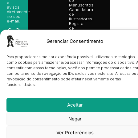
de
e
Manuscritos
avisos
Candidatura
diretamente
de
no seu
Ilustradores
e-mail.
Registo
de
Livrarias
Subscrever
Gerenciar Consentimento
Para proporcionar a melhor experiência possível, utilizamos tecnologias
como cookies para armazenar e/ou acessar informações do dispositivo. 
consentir com essas tecnologias, você nos permite processar dados c
comportamento de navegação ou IDs exclusivos neste site. A recusa ou 
revogação do consentimento pode afetar negativamente certas
funcionalidades.
Aceitar
Negar
Ver Preferências