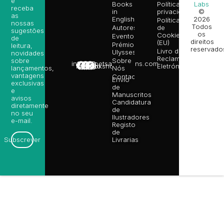
e
Books
Política de
Labs
receba
in
privacidade
©
as
English
2026
Política
nossas
Todos
Autores
de
sugestões
os
Cookies
Eventos
de
direitos
(EU)
Prémio
leitura,
reservado
Livro de
Ulysses
novidades
Reclamações
sobre
Sobre
info@poetsandragons.com
Eletrónico
Infantil
Adulto
Bookshop
lançamentos,
Nós
vantagens
Contactos
Envio
exclusivas
de
e
Manuscritos
avisos
Candidatura
diretamente
de
no seu
Ilustradores
e-mail.
Registo
de
Livrarias
Subscrever