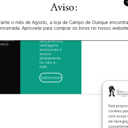
l
Subscreva-
Aviso:
se na nossa
ições
newsletter e
is de Venda
receba as
ica de
nossas
cidade
ante o mês de Agosto, a loja de Campo de Ourique encontr
sugestões
ica de
encerrada. Aproveite para comprar os livros no nosso website
de leitura,
es (EU)
novidades
 de
sobre
amações
lançamentos,
ónico
vantagens
exclusivas e
avisos
diretamente
no seu e-
mail.
Subscrever
Para propor
cookies par
com essas 
de navegaçã
consentimen