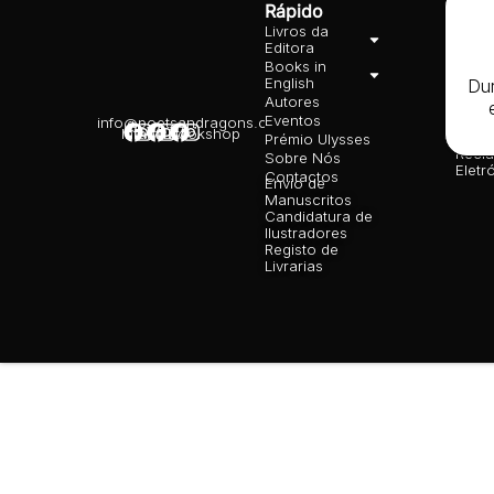
Rápido
Lega
Livros da
Cond
Editora
Gera
Books in
Polít
English
priva
Dur
Autores
Polít
Cooki
Eventos
info@poetsandragons.com
Infantil
Adulto
Bookshop
Livro
Prémio Ulysses
Recl
Sobre Nós
Eletr
Contactos
Envio de
Manuscritos
Candidatura de
Ilustradores
Registo de
Livrarias