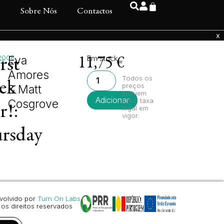
s
Sobre Nós
Contactos
2008
Eva
Em stock
rst
11,75
€
ck
Amores
Todos os
ek
preços
& Matt
incluem
Adicionar
IVA à taxa
Cosgrove
r!:
legal em
vigor.
rsday
volvido por
Turn On Labs
os direitos reservados