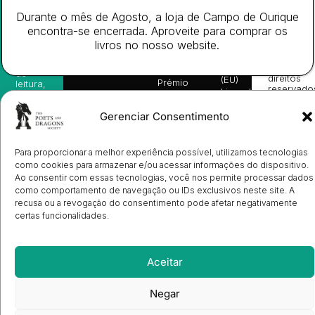
da
Gerais de
Turn
newsletter
Editora
Venda
On
Durante o mês de Agosto, a loja de Campo de Ourique
e
Books
Política de
Labs
encontra-se encerrada. Aproveite para comprar os
receba
in
privacidade
©
as
livros no nosso website.
English
2026
Política
nossas
Todos
Autores
de
sugestões
os
Cookies
Eventos
de
direitos
(EU)
Prémio
leitura,
reservado
Livro de
Ulysses
novidades
Reclamações
sobre
Sobre
info@poetsandragons.com
Eletrónico
Infantil
Adulto
Bookshop
lançamentos,
Nós
Gerenciar Consentimento
vantagens
Contactos
Envio
exclusivas
de
e
Para proporcionar a melhor experiência possível, utilizamos tecnologias
Manuscritos
avisos
Candidatura
como cookies para armazenar e/ou acessar informações do dispositivo.
diretamente
de
Ao consentir com essas tecnologias, você nos permite processar dados
no seu
Ilustradores
e-mail.
como comportamento de navegação ou IDs exclusivos neste site. A
Registo
recusa ou a revogação do consentimento pode afetar negativamente
de
certas funcionalidades.
Livrarias
Subscrever
Aceitar
Negar