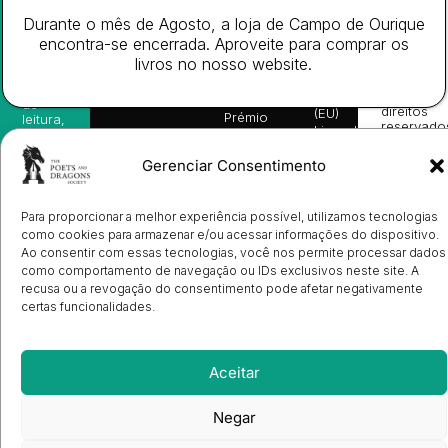
da
Gerais de
Turn
newsletter
Editora
Venda
On
Durante o mês de Agosto, a loja de Campo de Ourique
e
Books
Política de
Labs
encontra-se encerrada. Aproveite para comprar os
receba
in
privacidade
©
as
livros no nosso website.
English
2026
Política
nossas
Todos
Autores
de
sugestões
os
Cookies
Eventos
de
direitos
(EU)
Prémio
leitura,
reservado
Livro de
Ulysses
novidades
Reclamações
sobre
Sobre
info@poetsandragons.com
Eletrónico
Infantil
Adulto
Bookshop
lançamentos,
Nós
Gerenciar Consentimento
vantagens
Contactos
Envio
exclusivas
de
e
Para proporcionar a melhor experiência possível, utilizamos tecnologias
Manuscritos
avisos
Candidatura
como cookies para armazenar e/ou acessar informações do dispositivo.
diretamente
de
Ao consentir com essas tecnologias, você nos permite processar dados
no seu
Ilustradores
e-mail.
como comportamento de navegação ou IDs exclusivos neste site. A
Registo
recusa ou a revogação do consentimento pode afetar negativamente
de
certas funcionalidades.
Livrarias
Subscrever
Aceitar
Negar