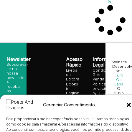
s
Newsletter
Acesso
Informação
Website
Subscreva-
Rápido
Legal
Desenvolv
se na
Livros
Condições
por
nossa
da
Gerais de
Turn
newsletter
Editora
Venda
On
e
Books
Política de
Labs
receba
in
privacidade
©
as
English
2026
Política
nossas
Todos
Autores
de
sugestões
os
Cookies
Eventos
de
Gerenciar Consentimento
direitos
(EU)
Prémio
leitura,
reservado
Livro de
Ulysses
novidades
Reclamações
sobre
Sobre
Para proporcionar a melhor experiência possível, utilizamos tecnologias
info@poetsandragons.com
Eletrónico
Infantil
Adulto
Bookshop
lançamentos,
Nós
como cookies para armazenar e/ou acessar informações do dispositivo.
vantagens
Contactos
Envio
Ao consentir com essas tecnologias, você nos permite processar dados
exclusivas