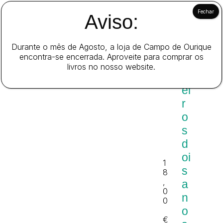
d
Aviso:
o
s
Durante o mês de Agosto, a loja de Campo de Ourique
p
encontra-se encerrada. Aproveite para comprar os
ri
livros no nosso website.
m
ei
r
o
s
d
oi
1
s
8
,
a
0
n
0
o
€