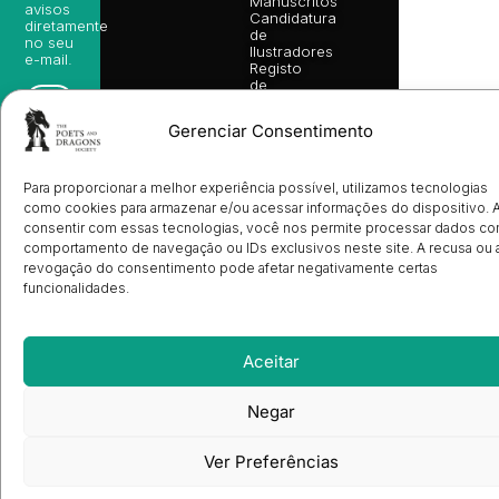
Manuscritos
avisos
Candidatura
diretamente
de
no seu
Ilustradores
e-mail.
Registo
de
Livrarias
Subscrever
Gerenciar Consentimento
Para proporcionar a melhor experiência possível, utilizamos tecnologias
como cookies para armazenar e/ou acessar informações do dispositivo. 
consentir com essas tecnologias, você nos permite processar dados c
comportamento de navegação ou IDs exclusivos neste site. A recusa ou 
revogação do consentimento pode afetar negativamente certas
funcionalidades.
Aceitar
Negar
Ver Preferências