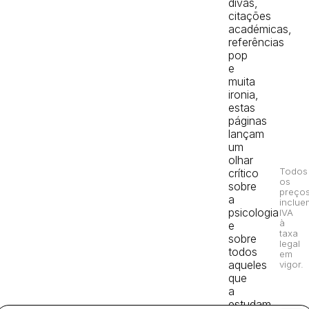
divãs,
citações
académicas,
referências
pop
e
muita
ironia,
estas
páginas
lançam
um
olhar
Todos
crítico
os
sobre
preço
a
inclue
psicologia
IVA
à
e
taxa
sobre
legal
todos
em
aqueles
vigor.
que
a
estudam,