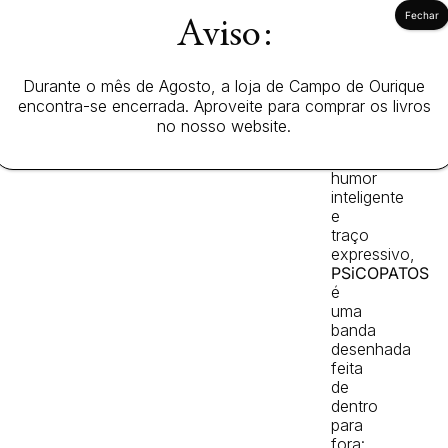
ensinam,
Aviso:
praticam
ou
simplesmente
Durante o mês de Agosto, a loja de Campo de Ourique
tentam
encontra-se encerrada. Aproveite para comprar os livros
sobreviver-
lhe.
no nosso website.
Com
humor
inteligente
e
traço
expressivo,
PSiCOPATOS
é
uma
banda
desenhada
feita
de
dentro
para
fora: