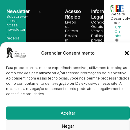
Newsletter
Acesso
Informação
Website
Subscreva-
Rápido
Legal
Desenvolv
se na
Livros
Condições
por
nossa
da
Gerais de
Turn
newsletter
Editora
Venda
On
e
Books
Política de
Labs
receba
in
privacidade
©
as
English
2026
Política
nossas
Todos
Autores
de
sugestões
Gerenciar Consentimento
os
Cookies
Eventos
de
direitos
(EU)
Prémio
leitura,
reservado
Livro de
Ulysses
novidades
Reclamações
Para proporcionar a melhor experiência possível, utilizamos tecnologias
sobre
Sobre
info@poetsandragons.com
Eletrónico
Infantil
Adulto
Bookshop
lançamentos,
Nós
como cookies para armazenar e/ou acessar informações do dispositivo.
vantagens
Contactos
Ao consentir com essas tecnologias, você nos permite processar dados
Envio
exclusivas
como comportamento de navegação ou IDs exclusivos neste site. A
de
e
Manuscritos
recusa ou a revogação do consentimento pode afetar negativamente
avisos
Candidatura
certas funcionalidades.
diretamente
de
no seu
Ilustradores
e-mail.
Registo
de
Aceitar
Livrarias
Subscrever
Negar