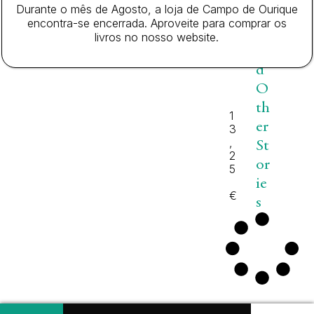
Durante o mês de Agosto, a loja de Campo de Ourique
y
encontra-se encerrada. Aproveite para comprar os
A
livros no nosso website.
n
d
O
th
1
er
3
,
St
2
or
5
ie
€
s