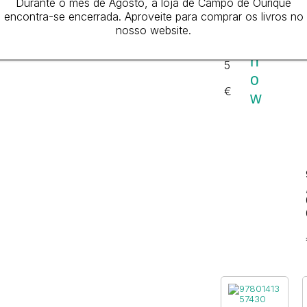
Durante o mês de Agosto, a loja de Campo de Ourique
a
n
2
encontra-se encerrada. Aproveite para comprar os livros no
a
m
9
nosso website.
r
,
S
2
n
5
o
€
w