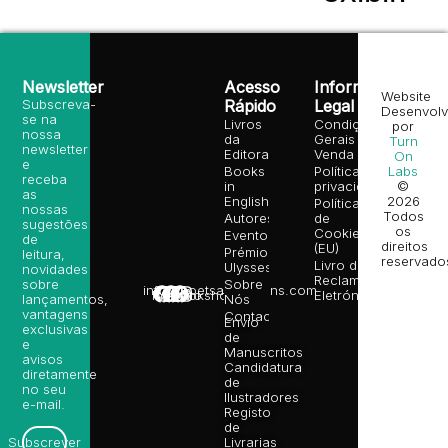
Newsletter
Acesso
Informação
Website
Subscreva-
Rápido
Legal
Desenvolv
se na
Livros
Condições
por
nossa
da
Gerais de
Turn
newsletter
Editora
Venda
On
e
Books
Política de
Labs
receba
in
privacidade
©
as
English
2026
Política
nossas
Todos
Autores
de
sugestões
os
Cookies
Eventos
de
direitos
(EU)
Prémio
leitura,
reservado
Livro de
Ulysses
novidades
Reclamações
sobre
Sobre
info@poetsandragons.com
Eletrónico
Infantil
Adulto
Bookshop
lançamentos,
Nós
vantagens
Contactos
Envio
exclusivas
de
e
Manuscritos
avisos
Candidatura
diretamente
de
no seu
Ilustradores
e-mail.
Registo
de
Livrarias
Subscrever