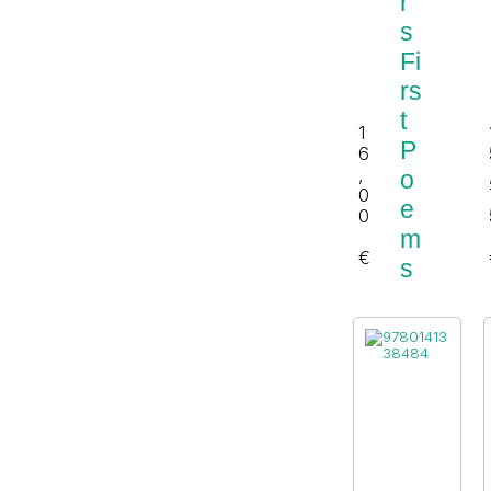
r’
s
Fi
rs
t
1
P
6
,
o
0
e
0
m
€
s