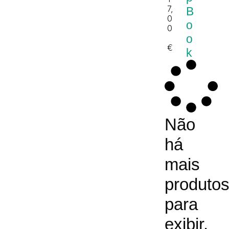
7,
B
0
o
0
o
€
k
Não
há
mais
produto
para
exibir.