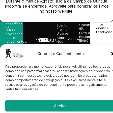
Durante o mês de Agosto, a loja de Campo de Ourique
da
Gerais de
Turn
newsletter
Editora
Venda
On
encontra-se encerrada. Aproveite para comprar os livros
e
Books
Política de
Labs
no nosso website.
receba
in
privacidade
©
as
English
2026
Política
nossas
Todos
Autores
de
sugestões
os
Cookies
Eventos
de
direitos
(EU)
Prémio
leitura,
reservado
Livro de
Ulysses
novidades
Reclamações
sobre
Sobre
info@poetsandragons.com
Eletrónico
Infantil
Adulto
Bookshop
lançamentos,
Nós
vantagens
Contactos
Envio
exclusivas
de
e
Gerenciar Consentimento
Manuscritos
avisos
Candidatura
diretamente
de
no seu
Ilustradores
Para proporcionar a melhor experiência possível, utilizamos tecnologias
e-mail.
Registo
como cookies para armazenar e/ou acessar informações do dispositivo. 
de
consentir com essas tecnologias, você nos permite processar dados
Livrarias
Subscrever
como comportamento de navegação ou IDs exclusivos neste site. A
recusa ou a revogação do consentimento pode afetar negativamente
certas funcionalidades.
Aceitar