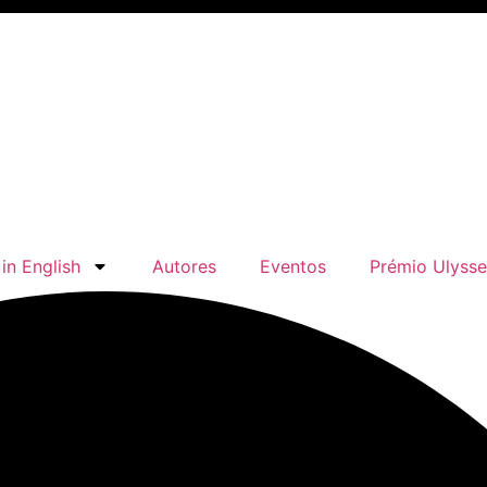
in English
Autores
Eventos
Prémio Ulysse