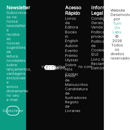
Newsletter
Acesso
Informação
Website
Subscreva-
Rápido
Legal
Desenvolv
se na
Livros
Condições
por
nossa
da
Gerais de
Turn
newsletter
Editora
Venda
On
e
Books
Política de
Labs
receba
in
privacidade
©
as
English
2026
Política
nossas
Todos
Autores
de
sugestões
os
Cookies
Eventos
de
direitos
(EU)
Prémio
leitura,
reservado
Livro de
Ulysses
novidades
Reclamações
sobre
Sobre
info@poetsandragons.com
Eletrónico
Infantil
Adulto
Bookshop
lançamentos,
Nós
vantagens
Contactos
Envio
exclusivas
de
e
Manuscritos
avisos
Candidatura
diretamente
de
no seu
Ilustradores
e-mail.
Registo
de
Livrarias
Subscrever