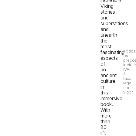
incredible
Viking
stories
and
superstitions
and
unearth
the
most
Todos
fascinating
os
aspects
preço
of
inclue
an
IVA
à
ancient
taxa
culture
legal
in
em
this
vigor.
immersive
book.
With
more
than
80
lift-