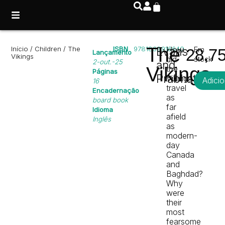
The
Início
/
Children
/ The
ISBN
9781838916640
Evans
How
Em
28,7
Lançamento
Vikings
did
stock
2-out.-25
and
Vikings
the
Páginas
Prabhat
Vikings
Adicio
16
travel
Encadernação
as
board book
far
Idioma
afield
Inglês
as
modern-
day
Canada
and
Baghdad?
Why
were
their
most
fearsome