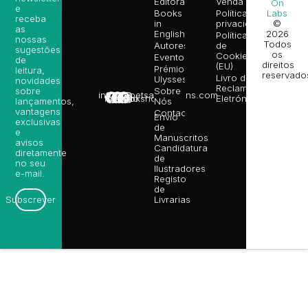
Editora
Venda
On
e
Books
Política de
Labs
receba
in
privacidade
©
as
English
2026
Política
nossas
Todos
Autores
de
sugestões
os
Cookies
Eventos
de
direitos
(EU)
Prémio
leitura,
reservado
Livro de
Ulysses
novidades
Reclamações
sobre
Sobre
info@poetsandragons.com
Eletrónico
Infantil
Adulto
Bookshop
lançamentos,
Nós
vantagens
Contactos
Envio
exclusivas
de
e
Manuscritos
avisos
Candidatura
diretamente
de
no seu
Ilustradores
e-mail.
Registo
de
Livrarias
Subscrever