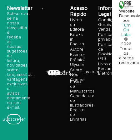
Newsletter
Acesso
Informação
Website
Subscreva-
Rápido
Legal
Desenvolv
se na
Livros
Condições
por
nossa
da
Gerais de
Turn
newsletter
Editora
Venda
On
e
Books
Política de
Labs
receba
in
privacidade
©
as
English
2026
Política
nossas
Todos
Autores
de
sugestões
os
Cookies
Eventos
de
direitos
(EU)
Prémio
leitura,
reservado
Livro de
Ulysses
novidades
Reclamações
sobre
Sobre
info@poetsandragons.com
Eletrónico
Infantil
Adulto
Bookshop
lançamentos,
Nós
vantagens
Contactos
Envio
exclusivas
de
e
Manuscritos
avisos
Candidatura
diretamente
de
no seu
Ilustradores
e-mail.
Registo
de
Livrarias
Subscrever