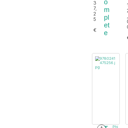
o
3
7,
m
2
pl
5
et
€
e
Phi
A