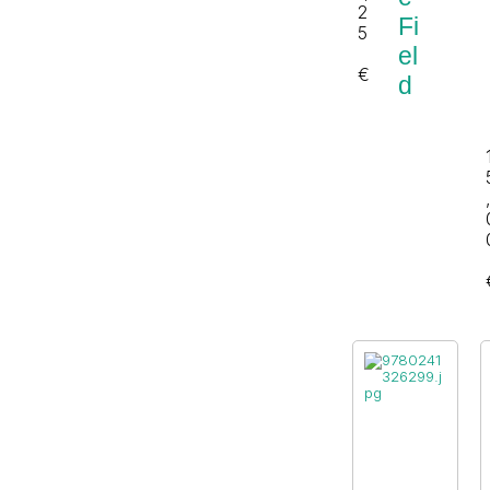
2
Fi
5
el
€
d