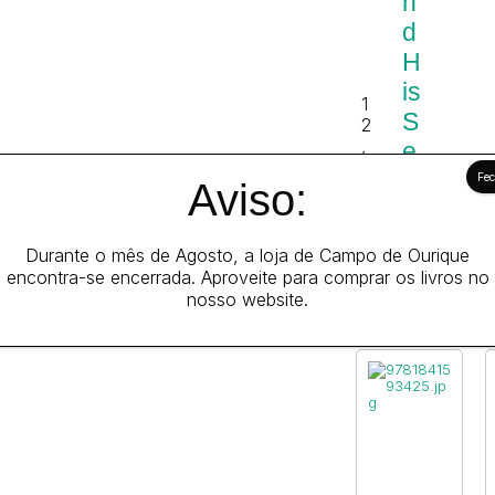
n
d
H
is
1
S
2
,
e
2
rv
Aviso:
5
a
€
nt
Durante o mês de Agosto, a loja de Campo de Ourique
encontra-se encerrada. Aproveite para comprar os livros no
nosso website.