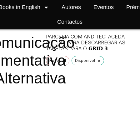
Books in English
Autores
Eventos
Prém
Contactos
PARCERIA COM ANDITEC: ACEDA
municação
AO LINK PARA DESCARREGAR AS
TABELAS PARA O 𝗚𝗥𝗜𝗗 𝟯
mentativa
×
Reset all
Disponível
Alternativa