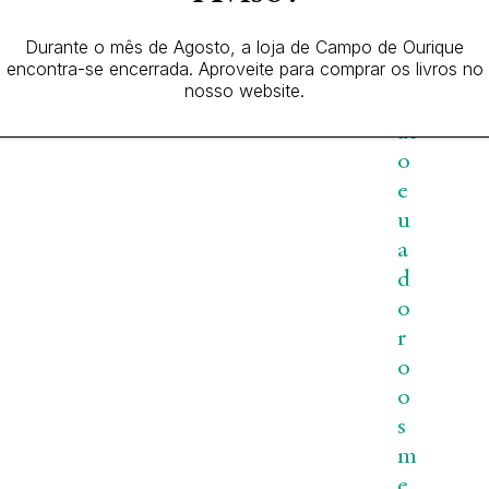
et
Lit
i
wi
c
e,
n
,
Durante o mês de Agosto, a loja de Campo de Ourique
i
Ja
o
encontra-se encerrada. Aproveite para comprar os livros no
o
me
n
nosso website.
s
a
g
De
r
an
at
o
e
u
a
d
o
r
o
o
s
m
e