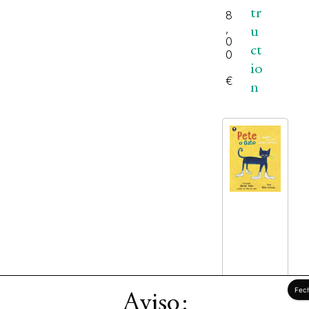
tr
8
,
u
0
ct
0
io
€
n
Eri
Aviso:
A
P
c
d