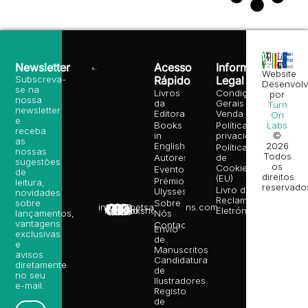
Newsletter
Acesso
Informação
Website
Subscreva-
Rápido
Legal
Desenvolv
se na
Livros
Condições
por
nossa
da
Gerais de
Turn
newsletter
Editora
Venda
On
e
Books
Política de
Labs
receba
in
privacidade
©
as
English
2026
Política
nossas
Todos
Autores
de
sugestões
os
Cookies
Eventos
de
direitos
(EU)
Prémio
leitura,
reservado
Livro de
Ulysses
novidades
Reclamações
sobre
Sobre
info@poetsandragons.com
Eletrónico
Infantil
Adulto
Bookshop
lançamentos,
Nós
vantagens
Contactos
Envio
exclusivas
de
e
Manuscritos
avisos
Candidatura
diretamente
de
no seu
Ilustradores
e-mail.
Registo
de