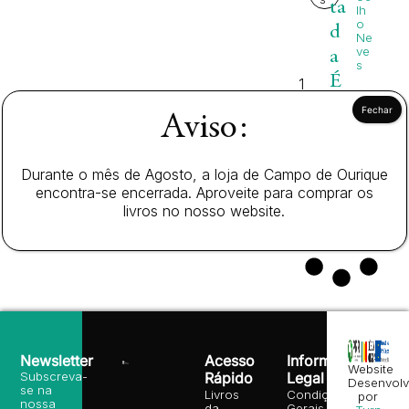
ta
lh
o
d
Ne
ve
a
s
É
1
7,
p
0
Aviso:
o
0
c
€
Durante o mês de Agosto, a loja de Campo de Ourique
a
encontra-se encerrada. Aproveite para comprar os
livros no nosso website.
Newsletter
Acesso
Informação
Website
Subscreva-
Rápido
Legal
Desenvolv
se na
Livros
Condições
por
nossa
da
Gerais de