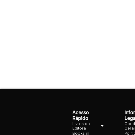
Acesso
Info
Rápido
Lega
Livros da
Cond
Editora
Gera
Books in
Polít