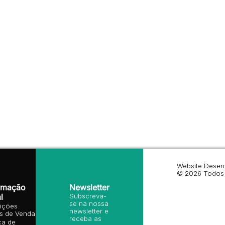
Website Desen
© 2026 Todos 
rmação
Newsletter
l
Subscreva-
se na nossa
ições
newsletter e
is de Venda
receba as
ica de