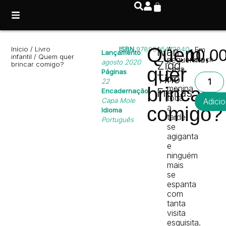
Quem
Início
/
Livro
ISBN
9789895472840
Ivan
A
Em
10,0
Lançamento
infantil
/ Quem quer
pequenina
stock
agosto 2020
Zigg
,
brincar comigo?
quer
casa
Páginas
Tino
da
22
brincar
menina
Freitas
Encadernação
toda
Capa Mole
Adicio
a
comigo?
Idioma
tarde
Português
se
agiganta
e
ninguém
mais
se
espanta
com
tanta
visita
esquisita.