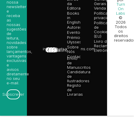
nossa
da
Gerais de
Turn
newsletter
Editora
Venda
On
e
Books
Política de
Labs
receba
in
privacidade
©
as
English
2026
Política
nossas
Todos
Autores
de
sugestões
os
Cookies
Eventos
de
direitos
(EU)
Prémio
leitura,
reservado
Livro de
Ulysses
novidades
Reclamações
sobre
Sobre
info@poetsandragons.com
Eletrónico
Infantil
Adulto
Bookshop
lançamentos,
Nós
vantagens
Contactos
Envio
exclusivas
de
e
Manuscritos
avisos
Candidatura
diretamente
de
no seu
Ilustradores
e-mail.
Registo
de
Livrarias
Subscrever