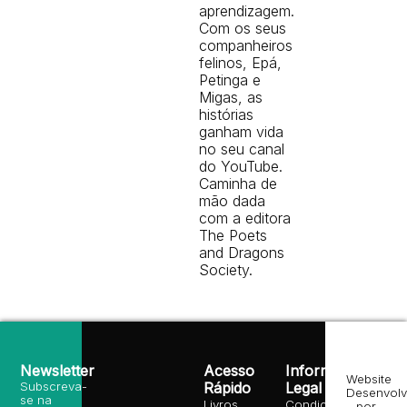
aprendizagem.
Com os seus
companheiros
felinos, Epá,
Petinga e
Migas, as
histórias
ganham vida
no seu canal
do YouTube.
Caminha de
mão dada
com a editora
The Poets
and Dragons
Society.
Newsletter
Acesso
Informação
Website
Subscreva-
Rápido
Legal
Desenvolv
se na
Livros
Condições
por