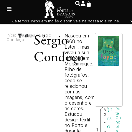
Já temos livros em inglês disponíveis na nossa loja online.
Início
/ Autores / Sérgio
Filtrar
Nasceu em
Sérgio
Condeço
1968 no
Estoril, mas
viveu a sua
Condeço
infância em
Moçambique.
Filho de
fotógrafos,
cedo se
relacionou
com as
imagens, com
o desenho e
as cores.
Ru
A
U
te
Estudou
d
rs
Ca
i
design têxtil
nc
c
no Porto e
o
el
i
1
durante
a
,
o