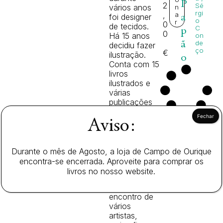
P
2
Sé
vários anos
n
rgi
,
a
foi designer
a
o
r
0
de tecidos.
C
p
0
Há 15 anos
on
ã
de
decidiu fazer
ço
€
ilustração.
o
Conta com 15
livros
ilustrados e
várias
publicações
em jornais e
revistas. Hoje
Aviso:
trabalha no
atelier Cebola
em Lisboa,
Durante o mês de Agosto, a loja de Campo de Ourique
um espaço
encontra-se encerrada. Aproveite para comprar os
de trabalho,
livros no nosso website.
mas também
um lugar de
encontro de
vários
artistas,