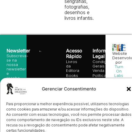
serigrafias,
fotografias,
desenhos e
livros infantis.
Newsletter
Acesso
Informação
Website
Subscreva-
Rápido
Legal
Desenvolv
se na
Livros
Condições
por
nossa
da
Gerais de
Turn
newsletter
Editora
Venda
On
e
Books
Política de
Labs
receba
in
privacidade
©
as
English
2026
Política
nossas
Gerenciar Consentimento
Todos
Autores
de
sugestões
os
Cookies
Eventos
de
direitos
(EU)
Prémio
leitura,
reservado
Livro de
Ulysses
Para proporcionar a melhor experiência possível, utilizamos tecnologias
novidades
Reclamações
sobre
Sobre
como cookies para armazenar e/ou acessar informações do dispositivo.
info@poetsandragons.com
Eletrónico
Infantil
Adulto
Bookshop
lançamentos,
Nós
Ao consentir com essas tecnologias, você nos permite processar dados
vantagens
Contactos
Envio
como comportamento de navegação ou IDs exclusivos neste site. A
exclusivas
de
recusa ou a revogação do consentimento pode afetar negativamente
e
Manuscritos
certas funcionalidades.
avisos