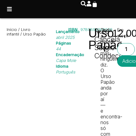
Urso
Início
/
Livro
ISBN
9789899265035
Rute
Toda
Em
12,0
Lançamento
infantil
/ Urso Papão
a
stock
abril 2025
Cancela
,
Papão
gente
Páginas
Sérgio
sabe…
44
mas
Condeço
Encadernação
ninguém
Capa Mole
Adicio
diz.
Idioma
O
Português
Urso
Papão
anda
por
aí
—
e
encontra-
nos
só
com