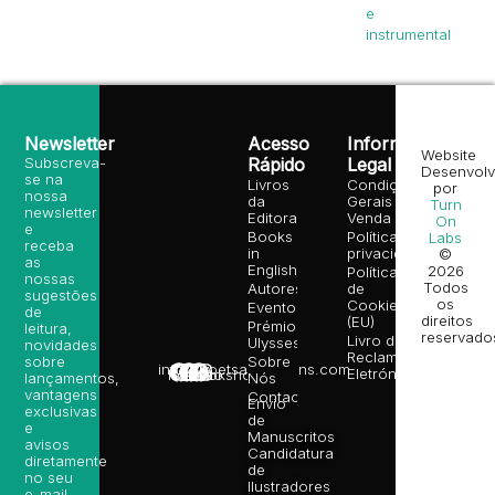
e
instrumental
Newsletter
Acesso
Informação
Website
Subscreva-
Rápido
Legal
Desenvolv
se na
Livros
Condições
por
nossa
da
Gerais de
Turn
newsletter
Editora
Venda
On
e
Books
Política de
Labs
receba
in
privacidade
©
as
English
2026
Política
nossas
Todos
Autores
de
sugestões
os
Cookies
Eventos
de
direitos
(EU)
Prémio
leitura,
reservado
Livro de
Ulysses
novidades
Reclamações
sobre
Sobre
info@poetsandragons.com
Eletrónico
Infantil
Adulto
Bookshop
lançamentos,
Nós
vantagens
Contactos
Envio
exclusivas
de
e
Manuscritos
avisos
Candidatura
diretamente
de
no seu
Ilustradores
e-mail.