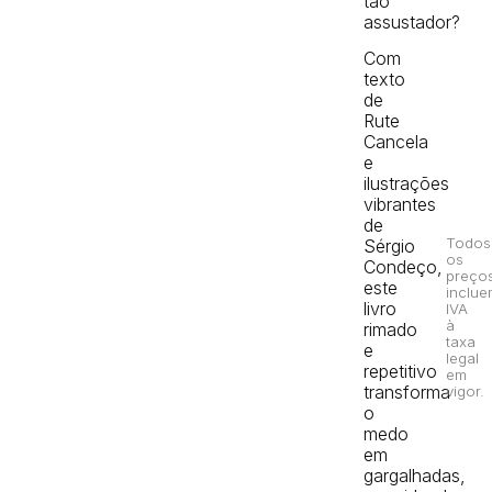
tão
assustador?
Com
texto
de
Rute
Cancela
e
ilustrações
vibrantes
de
Todos
Sérgio
os
Condeço,
preço
este
inclue
livro
IVA
à
rimado
taxa
e
legal
repetitivo
em
transforma
vigor.
o
medo
em
gargalhadas,