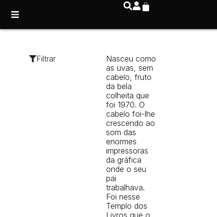
Filtrar
Nasceu como
as uvas, sem
cabelo, fruto
da bela
colheita que
foi 1970. O
cabelo foi-lhe
crescendo ao
som das
enormes
impressoras
da gráfica
onde o seu
pai
trabalhava.
Foi nesse
Templo dos
Livros que o