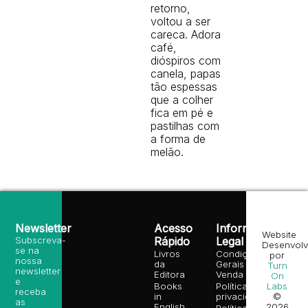
retorno,
voltou a ser
careca. Adora
café,
dióspiros com
canela, papas
tão espessas
que a colher
fica em pé e
pastilhas com
a forma de
melão.
Newsletter
Acesso
Informação
Website
Subscreva-
Rápido
Legal
Desenvolv
se na
Livros
Condições
por
nossa
da
Gerais de
Turn
newsletter
Editora
Venda
On
e
Books
Política de
Labs
receba
in
privacidade
©
as
English
2026
Política