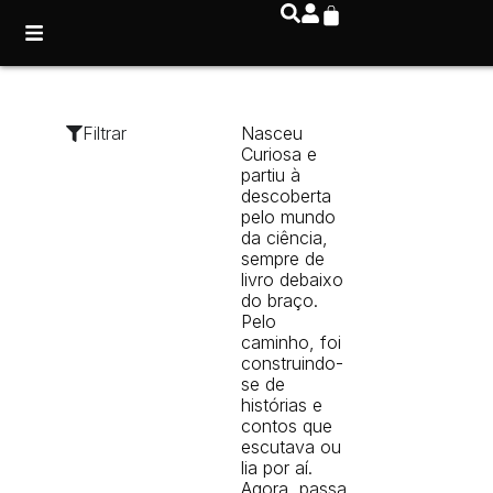
Filtrar
Nasceu
Curiosa e
partiu à
descoberta
pelo mundo
da ciência,
sempre de
livro debaixo
do braço.
Pelo
caminho, foi
construindo-
se de
histórias e
contos que
escutava ou
lia por aí.
Agora, passa