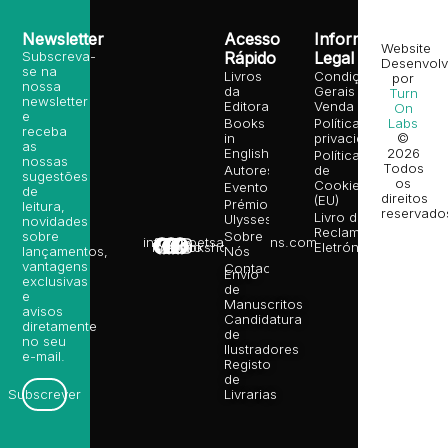
Newsletter
Acesso
Informação
Website
Subscreva-
Rápido
Legal
Desenvolv
se na
Livros
Condições
por
nossa
da
Gerais de
Turn
newsletter
Editora
Venda
On
e
Books
Política de
Labs
receba
in
privacidade
©
as
English
2026
Política
nossas
Todos
Autores
de
sugestões
os
Cookies
Eventos
de
direitos
(EU)
Prémio
leitura,
reservado
Livro de
Ulysses
novidades
Reclamações
sobre
Sobre
info@poetsandragons.com
Eletrónico
Infantil
Adulto
Bookshop
lançamentos,
Nós
vantagens
Contactos
Envio
exclusivas
de
e
Manuscritos
avisos
Candidatura
diretamente
de
no seu
Ilustradores
e-mail.
Registo
de
Livrarias
Subscrever