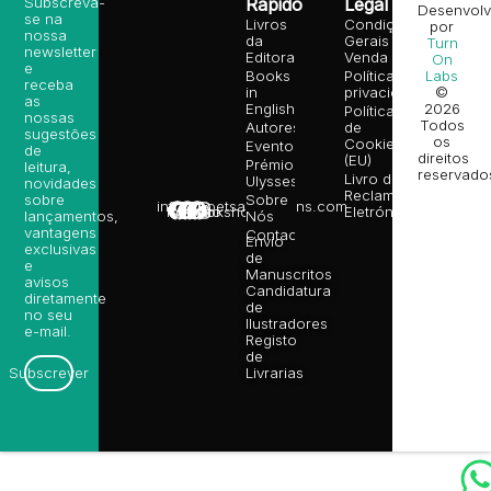
Subscreva-
Rápido
Legal
Desenvolv
se na
Livros
Condições
por
nossa
da
Gerais de
Turn
newsletter
Editora
Venda
On
e
Books
Política de
Labs
receba
in
privacidade
©
as
English
2026
Política
nossas
Todos
Autores
de
sugestões
os
Cookies
Eventos
de
direitos
(EU)
Prémio
leitura,
reservado
Livro de
Ulysses
novidades
Reclamações
sobre
Sobre
info@poetsandragons.com
Eletrónico
Infantil
Adulto
Bookshop
lançamentos,
Nós
vantagens
Contactos
Envio
exclusivas
de
e
Manuscritos
avisos
Candidatura
diretamente
de
no seu
Ilustradores
e-mail.
Registo
de
Livrarias
Subscrever