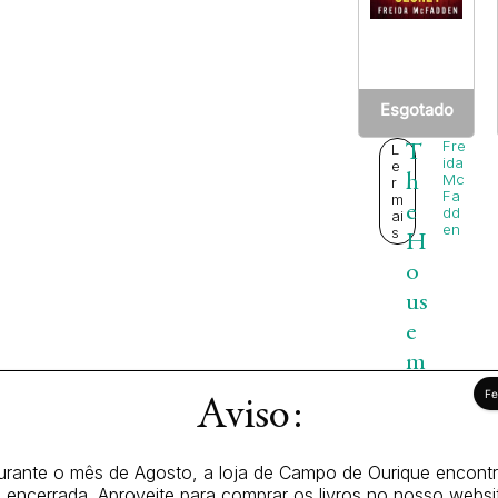
Esgotado
Fre
L
T
ida
e
h
Mc
r
Fa
m
e
dd
ai
en
s
H
o
us
e
m
ai
1
Aviso:
d’
6
,
S
2
urante o mês de Agosto, a loja de Campo de Ourique encontr
Se
5
 encerrada. Aproveite para comprar os livros no nosso websi