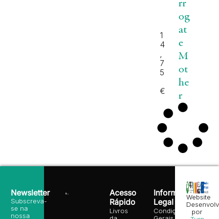
rr
og
at
1
e
4
,
M
7
ot
5
he
€
r
Newsletter
Acesso
Informação
Website
Subscreva-
Rápido
Legal
Desenvolv
se na
Livros
Condições
por
nossa
da
Gerais de