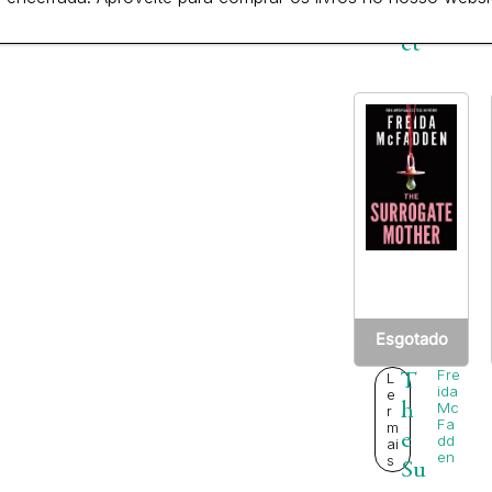
cr
€
et
Esgotado
Fre
L
T
ida
e
h
Mc
r
Fa
m
e
dd
ai
en
s
Su