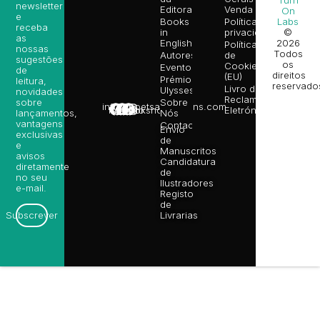
Turn
newsletter
Editora
Venda
On
e
Books
Política de
Labs
receba
in
privacidade
©
as
English
2026
Política
nossas
Todos
Autores
de
sugestões
os
Cookies
Eventos
de
direitos
(EU)
Prémio
leitura,
reservado
Livro de
Ulysses
novidades
Reclamações
sobre
Sobre
info@poetsandragons.com
Eletrónico
Infantil
Adulto
Bookshop
lançamentos,
Nós
vantagens
Contactos
Envio
exclusivas
de
e
Manuscritos
avisos
Candidatura
diretamente
de
no seu
Ilustradores
e-mail.
Registo
de
Livrarias
Subscrever