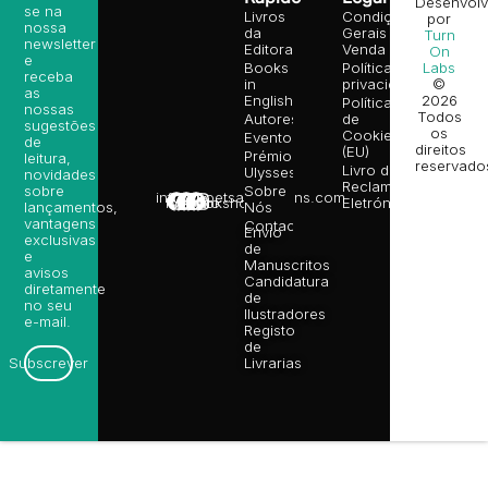
Desenvolv
se na
Livros
Condições
por
nossa
da
Gerais de
Turn
newsletter
Editora
Venda
On
e
Books
Política de
Labs
receba
in
privacidade
©
as
English
2026
Política
nossas
Todos
Autores
de
sugestões
os
Cookies
Eventos
de
direitos
(EU)
Prémio
leitura,
reservado
Livro de
Ulysses
novidades
Reclamações
sobre
Sobre
info@poetsandragons.com
Eletrónico
Infantil
Adulto
Bookshop
lançamentos,
Nós
vantagens
Contactos
Envio
exclusivas
de
e
Manuscritos
avisos
Candidatura
diretamente
de
no seu
Ilustradores
e-mail.
Registo
de
Livrarias
Subscrever