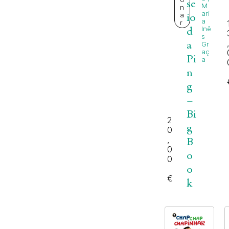
se
M
n
ari
a
io
a
r
Inê
d
s
a
Gr
aç
Pi
a
n
g
–
Bi
2
g
0
,
B
0
o
0
o
€
k