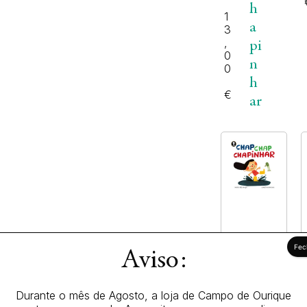
h
1
a
3
,
pi
0
n
0
h
€
ar
Aviso:
Durante o mês de Agosto, a loja de Campo de Ourique