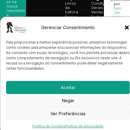
se na
Livros
Condições
por
nossa
da
Gerais de
Turn
newsletter
Editora
Venda
On
e
Books
Política de
Labs
receba
in
privacidade
©
as
English
2026
Política
Gerenciar Consentimento
nossas
Todos
Autores
de
sugestões
os
Cookies
Eventos
de
direitos
(EU)
Prémio
leitura,
Para proporcionar a melhor experiência possível, utilizamos tecnologias
reservado
Livro de
Ulysses
novidades
como cookies para armazenar e/ou acessar informações do dispositivo.
Reclamações
sobre
Sobre
info@poetsandragons.com
Eletrónico
Ao consentir com essas tecnologias, você nos permite processar dados
Infantil
Adulto
Bookshop
lançamentos,
Nós
como comportamento de navegação ou IDs exclusivos neste site. A
vantagens
Contactos
Envio
exclusivas
recusa ou a revogação do consentimento pode afetar negativamente
de
e
certas funcionalidades.
Manuscritos
avisos
Candidatura
diretamente
de
no seu
Ilustradores
e-mail.
Registo
Aceitar
de
Livrarias
Subscrever
Negar
Ver Preferências
Política de Cookies
Política de privacidade