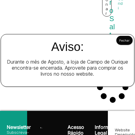
r
rid
n
i
a
o
r
S
al
t
1
1,
a
Aviso:
0
ri
0
c
Durante o mês de Agosto, a loja de Campo de Ourique
€
o
encontra-se encerrada. Aproveite para comprar os
livros no nosso website.
Newsletter
Acesso
Informação
Website
Subscreva-
Rápido
Legal
Desenvolv