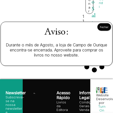
o
rid
n
i
a
S
r
al
1
1,
ta
0
ri
Aviso:
0
c
€
o
Durante o mês de Agosto, a loja de Campo de Ourique
encontra-se encerrada. Aproveite para comprar os
livros no nosso website.
Newsletter
Acesso
Informação
Website
Subscreva-
Rápido
Legal
Desenvolv
se na
Livros
Condições
por
nossa
da
Gerais de
Turn
newsletter
Editora
Venda
On
e