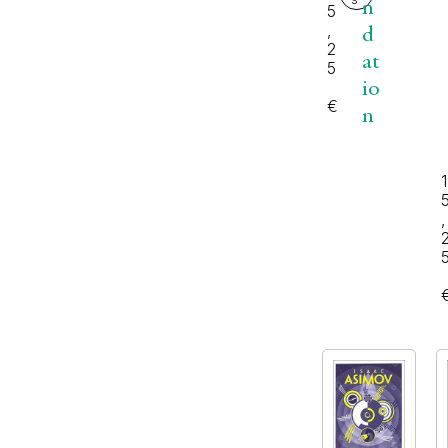
n
5
,
d
2
at
5
io
€
n
1
,