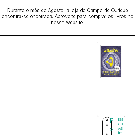
,
d
2
Durante o mês de Agosto, a loja de Campo de Ourique
at
5
encontra-se encerrada. Aproveite para comprar os livros no
io
nosso website.
€
n
Isa
A
F
ac
d
o
As
i
im
c