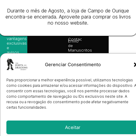
as
English
2026
Política
nossas
Todos
Autores
de
Durante o mês de Agosto, a loja de Campo de Ourique
sugestões
os
Cookies
Eventos
de
encontra-se encerrada. Aproveite para comprar os livros
direitos
(EU)
Prémio
leitura,
no nosso website.
reservado
Livro de
Ulysses
novidades
Reclamações
sobre
Sobre
info@poetsandragons.com
Eletrónico
Infantil
Adulto
Bookshop
lançamentos,
Nós
vantagens
Contactos
Envio
exclusivas
de
e
Manuscritos
avisos
Candidatura
diretamente
de
no seu
Ilustradores
Gerenciar Consentimento
e-mail.
Registo
de
Livrarias
Subscrever
Para proporcionar a melhor experiência possível, utilizamos tecnologias
como cookies para armazenar e/ou acessar informações do dispositivo. 
consentir com essas tecnologias, você nos permite processar dados
como comportamento de navegação ou IDs exclusivos neste site. A
recusa ou a revogação do consentimento pode afetar negativamente
certas funcionalidades.
Aceitar