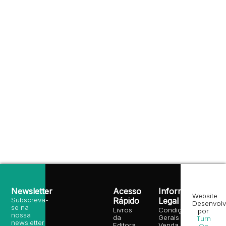
Newsletter
Acesso
Informação
Website
Subscreva-
Rápido
Legal
Desenvolv
se na
Livros
Condições
por
nossa
da
Gerais de
Turn
newsletter
Editora
Venda