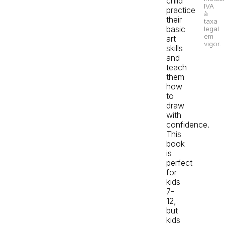
child
IVA
practice
à
their
taxa
basic
legal
em
art
vigor.
skills
and
teach
them
how
to
draw
with
confidence.
This
book
is
perfect
for
kids
7-
12,
but
kids