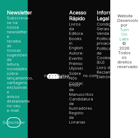
Newsletter
Acesso
Informação
Website
Subscreva-
Rápido
Legal
Desenvolv
se na
Livros
Condições
por
nossa
da
Gerais de
Turn
newsletter
Editora
Venda
On
e
Books
Política de
Labs
receba
in
privacidade
©
as
English
2026
Política
nossas
Todos
Autores
de
sugestões
os
Cookies
Eventos
de
direitos
(EU)
Prémio
leitura,
reservado
Livro de
Ulysses
novidades
Reclamações
sobre
Sobre
info@poetsandragons.com
Eletrónico
Infantil
Adulto
Bookshop
lançamentos,
Nós
vantagens
Contactos
Envio
exclusivas
de
e
Manuscritos
avisos
Candidatura
diretamente
de
no seu
Ilustradores
e-mail.
Registo
de
Livrarias
Subscrever