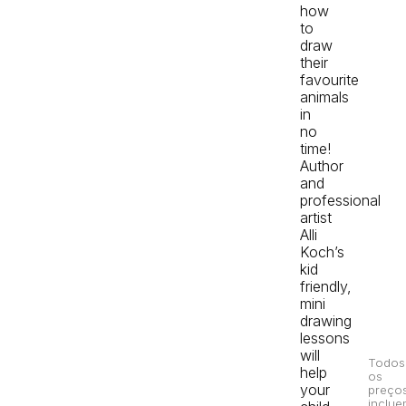
how
to
draw
their
favourite
animals
in
no
time!
Author
and
professional
artist
Alli
Koch’s
kid
friendly,
mini
drawing
lessons
will
Todos
help
os
your
preço
inclue