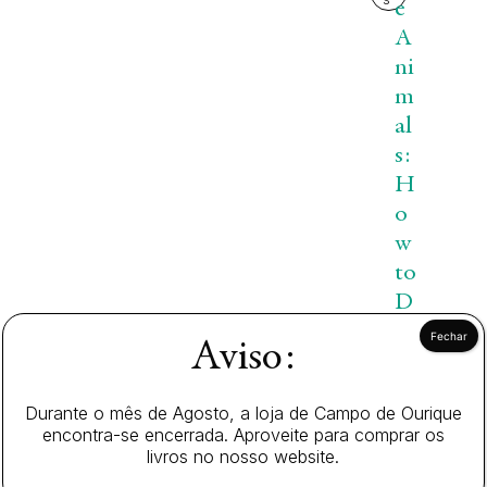
e
A
ni
m
al
s:
H
o
w
to
D
ra
Aviso:
w
B
Durante o mês de Agosto, a loja de Campo de Ourique
o
encontra-se encerrada. Aproveite para comprar os
o
livros no nosso website.
ks