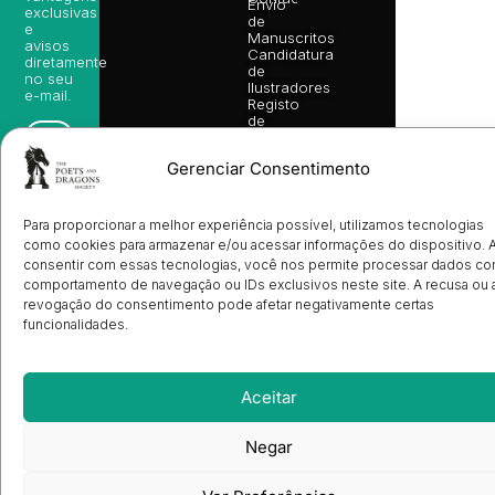
Envio
exclusivas
de
e
Manuscritos
avisos
Candidatura
diretamente
de
no seu
Ilustradores
e-mail.
Registo
de
Livrarias
Subscrever
Gerenciar Consentimento
Para proporcionar a melhor experiência possível, utilizamos tecnologias
como cookies para armazenar e/ou acessar informações do dispositivo. 
consentir com essas tecnologias, você nos permite processar dados c
comportamento de navegação ou IDs exclusivos neste site. A recusa ou 
revogação do consentimento pode afetar negativamente certas
funcionalidades.
Aceitar
Negar