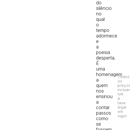
do
silêncio
no
qual
o
tempo
adormece
e
a
poesia
desperta.
É
uma
homenagem
Todos
a
os
quem
preço
inclue
nos
IVA
ensinou
à
a
taxa
contar
legal
em
passos
vigor.
como
se
fossem