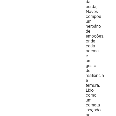
da
perda,
Neves
compõe
um
herbário
de
emoções,
onde
cada
poema
é
um
gesto
de
resiliência
e
ternura.
Lido
como
um
cometa
lançado
ao