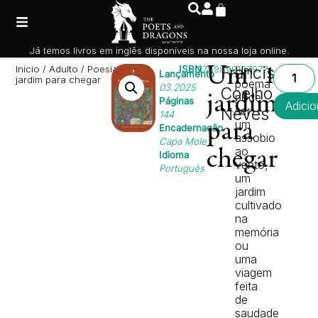
Já temos livros em inglês disponíveis na nossa loja online.
Início
/
Adulto
/
Poesia
/ Um
ISBN
9789899107977
Um
Francisco
Um
14,0
Lançamento
jardim para chegar
poema
03.2025
Coelho
pode
jardim
Páginas
Adicio
ser
Neves
144
um
para
Encadernação
assobio
Capa Mole
ao
chegar
Idioma
vento,
Português
um
jardim
cultivado
na
memória
ou
uma
viagem
feita
de
saudade