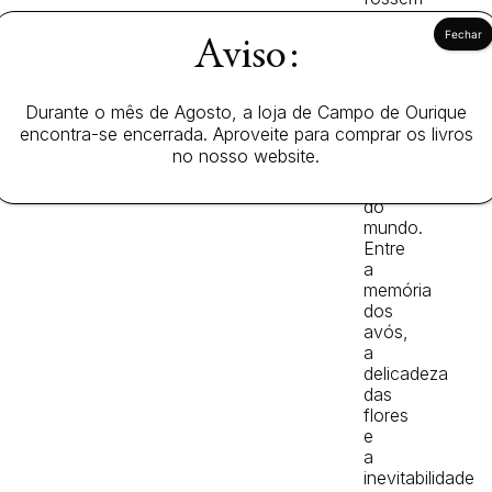
estrelas
e
Aviso:
a
encontrar
beleza
Durante o mês de Agosto, a loja de Campo de Ourique
na
encontra-se encerrada. Aproveite para comprar os livros
mais
no nosso website.
ínfima
partícula
do
mundo.
Entre
a
memória
dos
avós,
a
delicadeza
das
flores
e
a
inevitabilidade