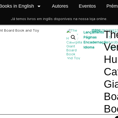
Books in English
Autores
Eventos
Prém
Contactos
Já temos livros em inglês disponíveis na nossa loja online.
iant Board Book and Toy
ISBN
97803992
Th
Lançamento
1-out.
Páginas
13
Encadernação
hardb
Ve
Idioma
Inglês
Hu
Cat
Gi
Bo
Bo