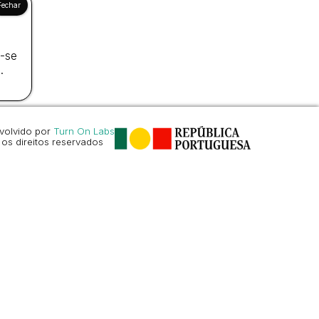
d
y
a-se
.
volvido por
Turn On Labs
os direitos reservados