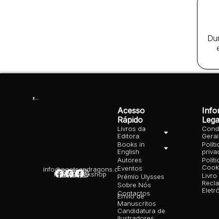
Dur
Acesso
Inf
Rápido
Lega
Livros da
Cond
Editora
Gera
Books in
Polít
English
priva
Autores
Polít
Cooki
Eventos
info@poetsandragons.com
Infantil
Adulto
Bookshop
Livro
Prémio Ulysses
Recl
Sobre Nós
Eletr
Contactos
Envio de
Manuscritos
Candidatura de
Ilustradores