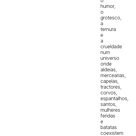
o
humor,
o
grotesco,
a
ternura
e
a
crueldade
num
universo
onde
aldeias,
mercearias,
capelas,
tractores,
corvos,
espantalhos,
santos,
mulheres
feridas
e
batatas
coexistem