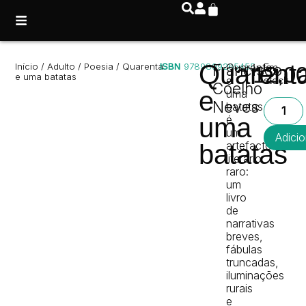
Quarent
Início
/
Adulto
/
Poesia
/ Quarenta
ISBN
9789899265455
Francisco
Quarenta
Em
12,0
e uma batatas
e
stock
Coelho
e
uma
Neves
batatas
uma
é
um
Adicio
artefacto
batatas
literário
raro:
um
livro
de
narrativas
breves,
fábulas
truncadas,
iluminações
rurais
e