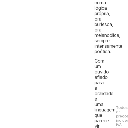
numa
lógica
própria,
ora
burlesca,
ora
melancólica,
sempre
intensamente
poética.
Com
um
ouvido
afiado
para
a
oralidade
e
uma
Todos
linguagem
os
que
preço
parece
inclue
IVA
vir