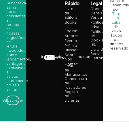
Website
Subscreva-
Rápido
Legal
Desenvolv
se na
Livros
Condições
por
nossa
da
Gerais de
Turn
newsletter
Editora
Venda
On
e
Books
Política de
Labs
receba
in
privacidade
©
as
English
2026
Política
nossas
Todos
Autores
de
sugestões
os
Cookies
Eventos
de
direitos
(EU)
Prémio
leitura,
reservado
Livro de
Ulysses
novidades
Reclamações
sobre
Sobre
info@poetsandragons.com
Eletrónico
Infantil
Adulto
Bookshop
lançamentos,
Nós
vantagens
Contactos
Envio
exclusivas
de
e
Manuscritos
avisos
Candidatura
diretamente
de
no seu
Ilustradores
e-mail.
Registo
de
Livrarias
Subscrever