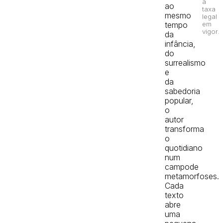
à
ao
taxa
mesmo
legal
em
tempo
vigor.
da
infância,
do
surrealismo
e
da
sabedoria
popular,
o
autor
transforma
o
quotidiano
num
campode
metamorfoses.
Cada
texto
abre
uma