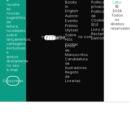
Books
Política de
Labs
receba
in
privacidade
©
as
English
2026
Política
nossas
Todos
Autores
de
sugestões
os
Cookies
Eventos
de
direitos
(EU)
Prémio
leitura,
reservado
Livro de
Ulysses
novidades
Reclamações
sobre
Sobre
info@poetsandragons.com
Eletrónico
Infantil
Adulto
Bookshop
lançamentos,
Nós
vantagens
Contactos
Envio
exclusivas
de
e
Manuscritos
avisos
Candidatura
diretamente
de
no seu
Ilustradores
e-mail.
Registo
de
Livrarias
Subscrever