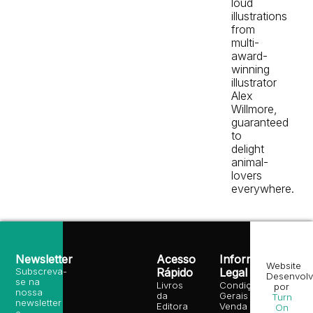
loud
illustrations
from
multi-
award-
winning
illustrator
Alex
Willmore,
guaranteed
to
delight
animal-
lovers
everywhere.
Newsletter
Acesso
Informação
Website
Subscreva-
Rápido
Legal
Desenvolv
se na
Livros
Condições
por
nossa
da
Gerais de
Turn
newsletter
Editora
Venda
On
e