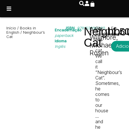
Neighbou
Início
/
Books in
ISBN
9781529502411
Alex
Our
Em
11,5
Encadernação
English
/ Neighbour’s
neighbour
stock
paperback
Willmore
,
Cat
Cat
has
Idioma
Michael
a
Adicio
Inglês
cat.
Rosen
We
call
it
“Neighbour’s
Cat”.
Sometimes,
he
comes
to
our
house
…
and
he