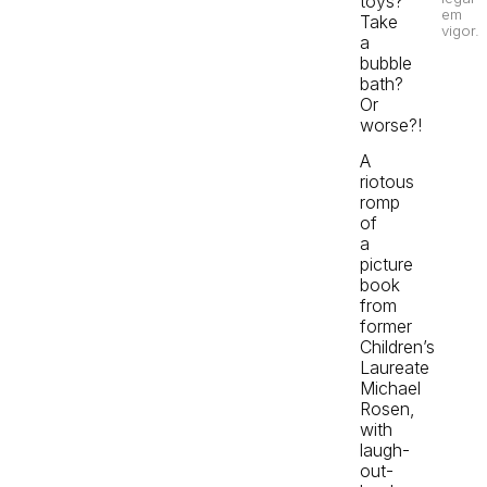
toys?
em
Take
vigor.
a
bubble
bath?
Or
worse?!
A
riotous
romp
of
a
picture
book
from
former
Children’s
Laureate
Michael
Rosen,
with
laugh-
out-