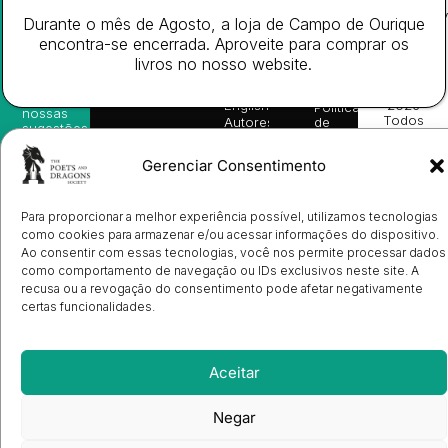
Website
Subscreva-
Rápido
Legal
Desenvolv
Durante o mês de Agosto, a loja de Campo de Ourique
se na
Livros
Condições
por
nossa
encontra-se encerrada. Aproveite para comprar os
da
Gerais de
Turn
newsletter
Editora
Venda
On
livros no nosso website.
e
Books
Política de
Labs
receba
in
privacidade
©
as
English
2026
Política
nossas
Todos
Autores
de
sugestões
os
Cookies
Eventos
de
direitos
(EU)
Prémio
leitura,
Gerenciar Consentimento
reservado
Livro de
Ulysses
novidades
Reclamações
sobre
Sobre
info@poetsandragons.com
Eletrónico
Infantil
Adulto
Bookshop
lançamentos,
Nós
Para proporcionar a melhor experiência possível, utilizamos tecnologias
vantagens
Contactos
Envio
exclusivas
como cookies para armazenar e/ou acessar informações do dispositivo.
de
e
Ao consentir com essas tecnologias, você nos permite processar dados
Manuscritos
avisos
como comportamento de navegação ou IDs exclusivos neste site. A
Candidatura
diretamente
de
recusa ou a revogação do consentimento pode afetar negativamente
no seu
Ilustradores
certas funcionalidades.
e-mail.
Registo
de
Livrarias
Subscrever
Aceitar
Negar