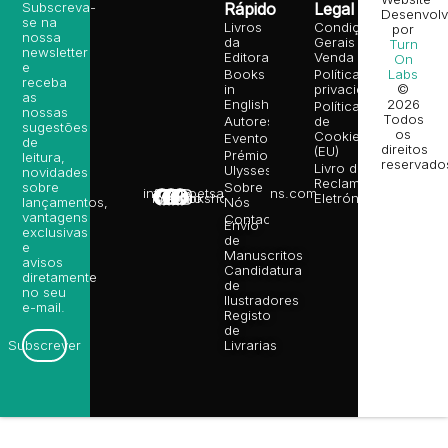
Subscreva-
Rápido
Legal
Desenvolv
se na
Livros
Condições
por
nossa
da
Gerais de
Turn
newsletter
Editora
Venda
On
e
Books
Política de
Labs
receba
in
privacidade
©
as
English
2026
Política
nossas
Todos
Autores
de
sugestões
os
Cookies
Eventos
de
direitos
(EU)
Prémio
leitura,
reservado
Livro de
Ulysses
novidades
Reclamações
sobre
Sobre
info@poetsandragons.com
Eletrónico
Infantil
Adulto
Bookshop
lançamentos,
Nós
vantagens
Contactos
Envio
exclusivas
de
e
Manuscritos
avisos
Candidatura
diretamente
de
no seu
Ilustradores
e-mail.
Registo
de
Livrarias
Subscrever