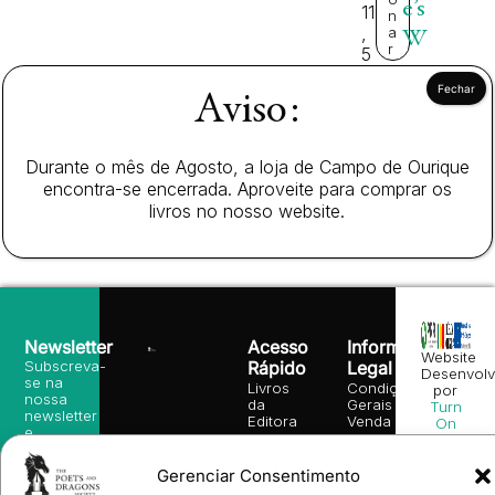
e’s
11
n
,
a
W
r
5
o
0
o
Aviso:
€
d
Durante o mês de Agosto, a loja de Campo de Ourique
encontra-se encerrada. Aproveite para comprar os
livros no nosso website.
Newsletter
Acesso
Informação
Website
Subscreva-
Rápido
Legal
Desenvolv
se na
Livros
Condições
por
nossa
da
Gerais de
Turn
newsletter
Editora
Venda
On
e
Books
Política de
Labs
receba
in
privacidade
©
as
English
2026
Gerenciar Consentimento
Política
nossas
Todos
Autores
de