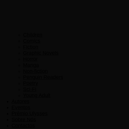
Children
Comics
Fiction
Graphic Novels
Horror
Manga
Non-fiction
Penguin Readers
Poetry
Sci-Fi
Young Adult
Autores
Eventos
Prémio Ulysses
Sobre Nós
Contactos