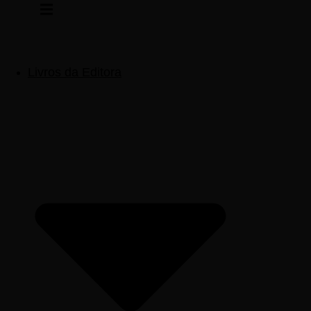
Pular
para
o
conteúdo
Livros da Editora