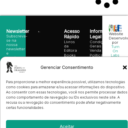
Newsletter
Acesso
Informação
Website
Subscreva-
Rápido
Legal
Desenvolv
se na
Livros
Condições
por
nossa
da
Gerais de
Turn
newsletter
Editora
Venda
On
e
Books
Política de
Labs
receba
in
privacidade
©
as
English
2026
Política
nossas
Gerenciar Consentimento
Todos
Autores
de
sugestões
os
Cookies
Eventos
de
direitos
(EU)
Prémio
leitura,
reservado
Livro de
Para proporcionar a melhor experiência possível, utilizamos tecnologias
Ulysses
novidades
Reclamações
como cookies para armazenar e/ou acessar informações do dispositivo.
sobre
Sobre
info@poetsandragons.com
Eletrónico
Infantil
Adulto
Bookshop
lançamentos,
Nós
Ao consentir com essas tecnologias, você nos permite processar dados
vantagens
Contactos
como comportamento de navegação ou IDs exclusivos neste site. A
Envio
exclusivas
de
recusa ou a revogação do consentimento pode afetar negativamente
e
Manuscritos
certas funcionalidades.
avisos
Candidatura
diretamente
de
no seu
Ilustradores
e-mail.
Registo
Aceitar