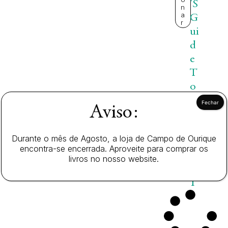
’S
n
a
G
r
ui
d
e
T
o
L
Aviso:
o
n
Durante o mês de Agosto, a loja de Campo de Ourique
d
19
encontra-se encerrada. Aproveite para comprar os
o
,0
livros no nosso website.
0
n
€
1